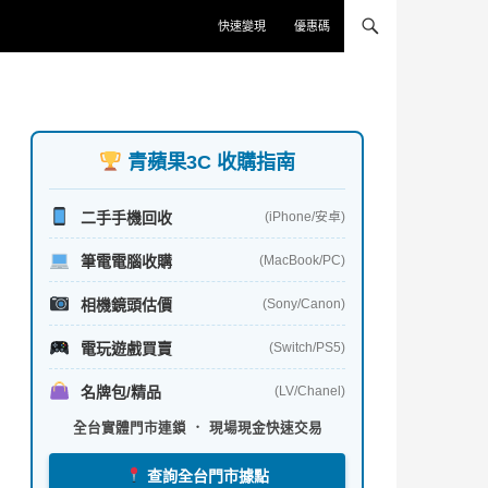
快速變現
優惠碼
青蘋果3C 收購指南
二手手機回收
(iPhone/安卓)
筆電電腦收購
(MacBook/PC)
相機鏡頭估價
(Sony/Canon)
電玩遊戲買賣
(Switch/PS5)
名牌包/精品
(LV/Chanel)
全台實體門市連鎖 ． 現場現金快速交易
查詢全台門市據點