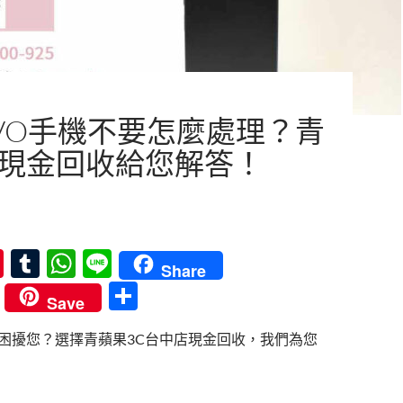
IVO手機不要怎麼處理？青
C現金回收給您解答！
Pi
T
W
Li
Share
nt
u
h
n
分
Save
er
m
at
e
享
手機困擾您？選擇青蘋果3C台中店現金回收，我們為您
es
bl
s
t
r
A
ivo手機不要怎麼處理？青蘋果3C現金回收給您解答！