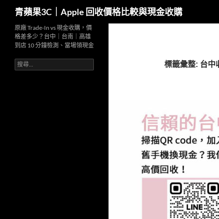
搜
青蘋果3C｜Apple 回收價格比較與現金收購
尋
跳
原廠 Trade-In vs 現金收購，價
格差多少？台中｜台南｜高雄
至
到店 10 分鐘檢測、當場領現金
主
搜
要
標籤彙整: 台中
尋
內
關
容
鍵
字: