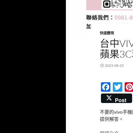
快速變現
台中V
蘋果3
2023-08-25
F
T
ac
w
Post
e
itt
不要的vivo
b
er
提供解答。
o
台中v