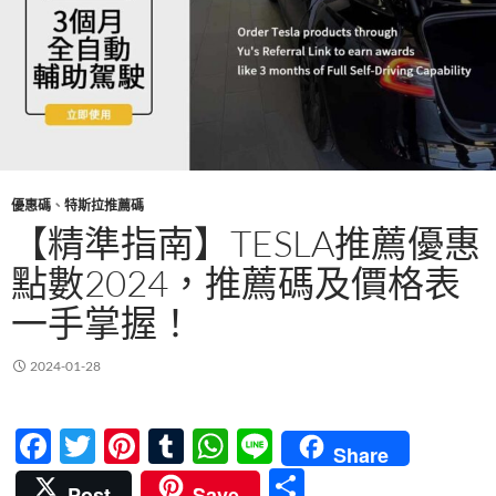
優惠碼
、
特斯拉推薦碼
【精準指南】TESLA推薦優惠
點數2024，推薦碼及價格表
一手掌握！
2024-01-28
F
T
Pi
T
W
Li
Share
ac
w
nt
u
h
n
分
Post
Save