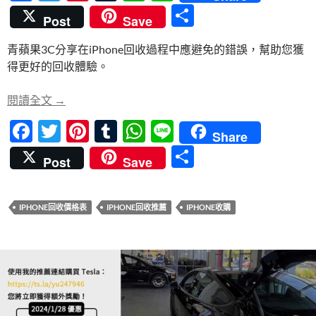
ac
w
nt
u
h
n
分
Post
Save
e
itt
er
m
at
e
享
青蘋果3C分享在iPhone回收過程中應避免的錯誤，幫助您獲
b
er
es
bl
s
得更好的回收體驗。
o
t
r
A
o
p
iPhone回收時應避免的常見錯誤
閱讀全文
→
k
p
F
T
Pi
T
W
Li
Share
ac
w
nt
u
h
n
分
Post
Save
e
itt
er
m
at
e
享
b
er
es
bl
s
IPHONE回收價格表
IPHONE回收推薦
IPHONE收購
o
t
r
A
o
p
k
p