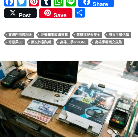
F
T
Pi
T
W
Li
Share
ac
w
nt
u
h
n
分
Post
Save
e
itt
er
m
at
e
享
b
er
es
bl
s
實體門市換現金
左營蘋果收購推薦
舊機換現金安全
蘋果手機估價
o
t
r
A
青蘋果3C
面交詐騙防範
高雄二手IPHONE
高雄手機面交風險
o
p
k
p