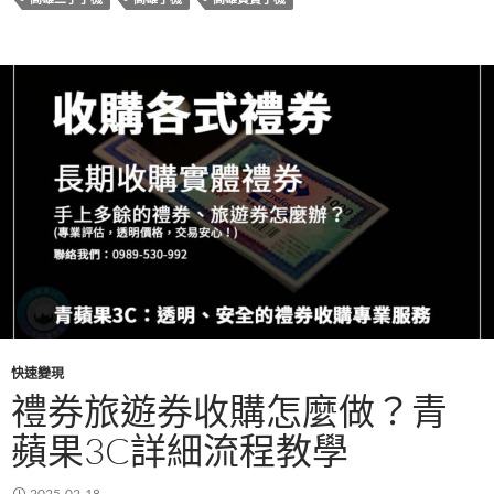
o
t
r
A
o
p
k
p
快速變現
禮券旅遊券收購怎麼做？青
蘋果3C詳細流程教學
2025-02-18