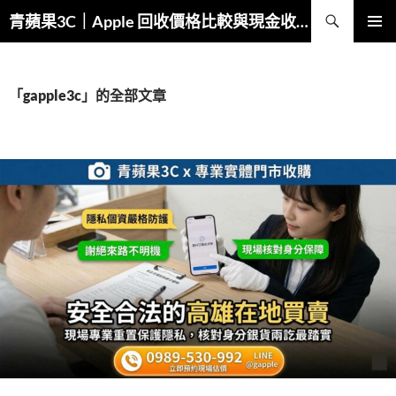
跳
搜
青蘋果3C｜Apple 回收價格比較與現金收購
至
尋
主
主要選單
要
內
「gapple3c」的全部文章
容