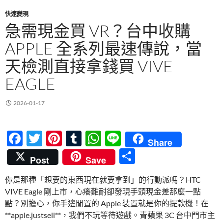
快速變現
急需現金買 VR？台中收購
APPLE 全系列最速傳說，當
天檢測直接拿錢買 VIVE
EAGLE
2026-01-17
F
T
Pi
T
W
Li
Share
ac
w
nt
u
h
n
分
Post
Save
e
itt
er
m
at
e
享
你是那種「想要的東西現在就要拿到」的行動派嗎？HTC
b
er
es
bl
s
VIVE Eagle 剛上市，心癢難耐卻發現手頭現金差那麼一點
o
t
r
A
點？別擔心，你手邊閒置的 Apple 裝置就是你的提款機！在
o
p
**apple.justsell**，我們不玩等待遊戲。青蘋果 3C 台中門市主