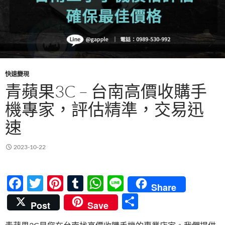
快速變現
青蘋果3C – 台南高價收購手
機專家，評估精準，交易迅
速
2023-10-22
F
T
Pi
T
W
Li
Share
ac
w
nt
u
h
n
分
Post
Save
e
itt
er
m
at
e
享