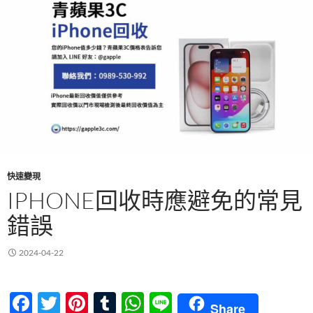
快速變現
IPHONE回收時應避免的常見
錯誤
2024-04-22
F
T
Pi
T
W
Li
Share