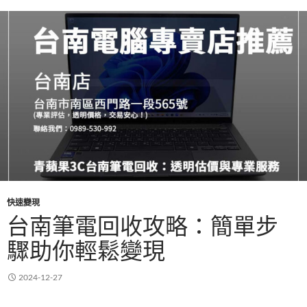
k
p
快速變現
台南筆電回收攻略：簡單步
驟助你輕鬆變現
2024-12-27