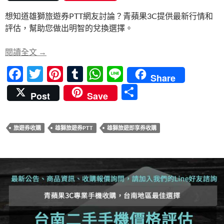
e
itt
er
m
at
e
享
想知道雄獅旅遊券PTT網友討論？青蘋果3C提供最新行情和
b
er
es
bl
s
評估，幫助您做出明智的兌換選擇。
o
t
r
A
o
p
雄獅旅遊券PTT網友討論精選- 青蘋果3C提供最新行
閱讀全文
→
k
p
F
T
Pi
T
W
Li
Share
ac
w
nt
u
h
n
分
Post
Save
e
itt
er
m
at
e
享
b
er
es
bl
s
旅遊券收購
雄獅旅遊券PTT
雄獅旅遊即享券收購
o
t
r
A
o
p
k
p