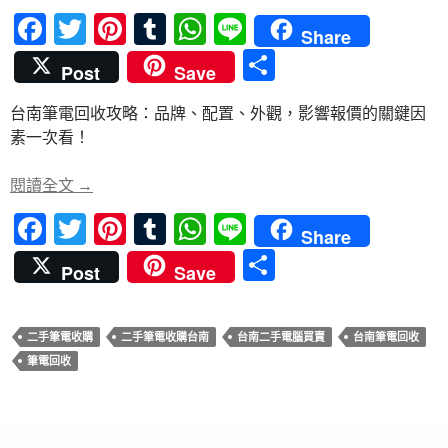
F
T
Pi
T
W
Li
Share
ac
w
nt
u
h
n
分
Post
Save
e
itt
er
m
at
e
享
台南筆電回收攻略：品牌、配置、外觀，影響報價的關鍵因
b
er
es
bl
s
素一次看！
o
t
r
A
o
p
台南筆電回收攻略：簡單步驟助你輕鬆變現
閱讀全文
→
k
p
F
T
Pi
T
W
Li
Share
ac
w
nt
u
h
n
分
Post
Save
e
itt
er
m
at
e
享
b
er
es
bl
s
二手筆電收購
二手筆電收購台南
台南二手電腦買賣
台南筆電回收
o
t
r
A
筆電回收
o
p
k
p