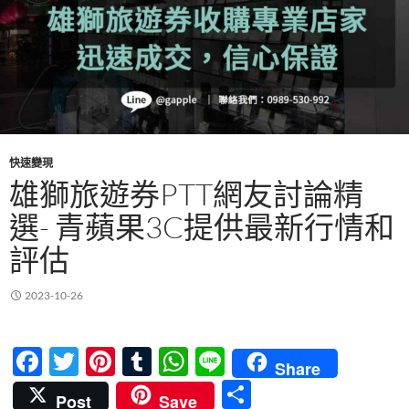
快速變現
雄獅旅遊券PTT網友討論精
選- 青蘋果3C提供最新行情和
評估
2023-10-26
F
T
Pi
T
W
Li
Share
ac
w
nt
u
h
n
分
Post
Save