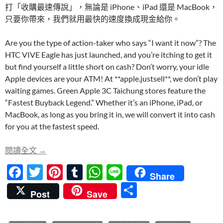
打「收購最速傳說」，無論是 iPhone、iPad 還是 MacBook，
k
p
只要你帶來，我們就用最快的速度換成現金給你。
Are you the type of action-taker who says “I want it now”? The
HTC VIVE Eagle has just launched, and you’re itching to get it
but find yourself a little short on cash? Don’t worry, your idle
Apple devices are your ATM! At **apple.justsell**, we don’t play
waiting games. Green Apple 3C Taichung stores feature the
“Fastest Buyback Legend.” Whether it’s an iPhone, iPad, or
MacBook, as long as you bring it in, we will convert it into cash
for you at the fastest speed.
急需現金買 VR？台中收購 Apple 全系列最速傳說，當天
閱讀全文
→
F
T
Pi
T
W
Li
Share
ac
w
nt
u
h
n
分
Post
Save
e
itt
er
m
at
e
享
b
er
es
bl
s