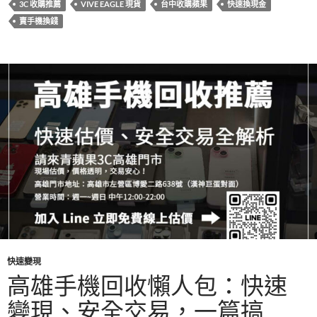
3C 收購推薦
VIVE EAGLE 現貨
台中收購蘋果
快速換現金
o
t
r
A
賣手機換錢
o
p
k
p
快速變現
高雄手機回收懶人包：快速
變現、安全交易，一篇搞