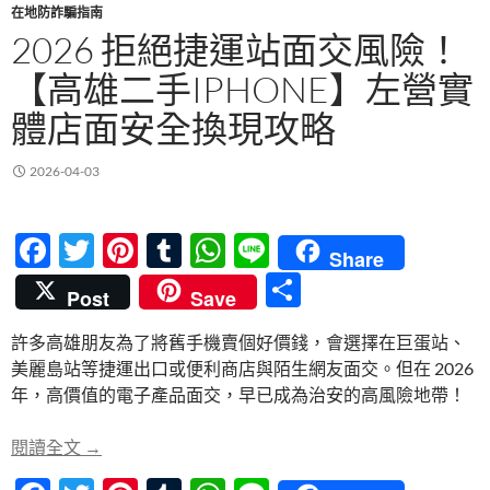
在地防詐騙指南
2026 拒絕捷運站面交風險！
【高雄二手IPHONE】左營實
體店面安全換現攻略
2026-04-03
F
T
Pi
T
W
Li
Share
ac
w
nt
u
h
n
分
Post
Save
e
itt
er
m
at
e
享
許多高雄朋友為了將舊手機賣個好價錢，會選擇在巨蛋站、
b
er
es
bl
s
美麗島站等捷運出口或便利商店與陌生網友面交。但在 2026
o
t
r
A
年，高價值的電子產品面交，早已成為治安的高風險地帶！
o
p
2026 拒絕捷運站面交風險！【高雄二手iphone】
閱讀全文
→
k
p