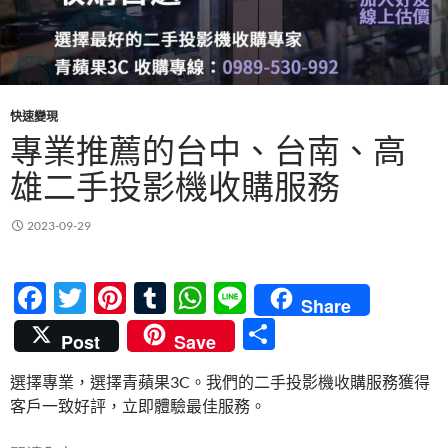
快速變現
專業推薦的台中、台南、高
雄二手投影機收購服務
2023-09-29
F
T
Pi
T
W
Li
Share
ac
w
nt
u
h
n
分
Post
Save
e
itt
er
m
at
e
享
選擇專業，選擇青蘋果3C。我們的二手投影機收購服務獲得
b
er
es
bl
s
客戶一致好評，立即體驗最佳服務。
o
t
r
A