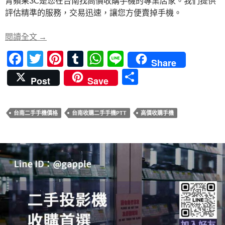
青蘋果3C是您在台南找高價收購手機的專業店家。我們提供
b
er
es
bl
s
評估精準的服務，交易迅速，讓您方便賣掉手機。
o
t
r
A
o
p
青蘋果3C – 台南高價收購手機專家，評估精準，交
閱讀全文
→
k
p
F
T
Pi
T
W
Li
Share
ac
w
nt
u
h
n
分
Post
Save
e
itt
er
m
at
e
享
b
er
es
bl
s
台南二手手機價格
台南收購二手手機PTT
高價收購手機
o
t
r
A
o
p
k
p