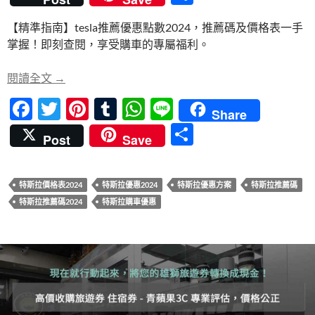
e
itt
er
m
at
e
享
【精準指南】tesla推薦優惠點數2024，推薦碼及價格表一手
b
er
es
bl
s
掌握！即刻查閱，享受購車的專屬福利。
o
t
r
A
o
p
【精準指南】tesla推薦優惠點數2024，推薦碼及
閱讀全文
→
k
p
F
T
Pi
T
W
Li
Share
ac
w
nt
u
h
n
分
Post
Save
e
itt
er
m
at
e
享
b
er
es
bl
s
特斯拉價格表2024
特斯拉優惠2024
特斯拉優惠方案
特斯拉推薦碼
o
t
r
A
特斯拉推薦碼2024
特斯拉購車優惠
o
p
k
p