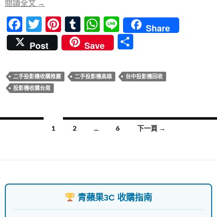
o
p
專業推薦的台中、台南、高雄二手投影機收購服務
閱讀全文
→
k
p
F
T
Pi
T
W
Li
Share
ac
w
nt
u
h
n
分
Post
Save
e
itt
er
m
at
e
享
b
er
es
bl
s
二手投影機收購推薦
二手投影機高雄
台中投影機回收
o
t
r
A
投影機收購台南
o
p
k
p
文
1
2
...
6
下一頁 →
章
導
覽
青蘋果3C 收購指南