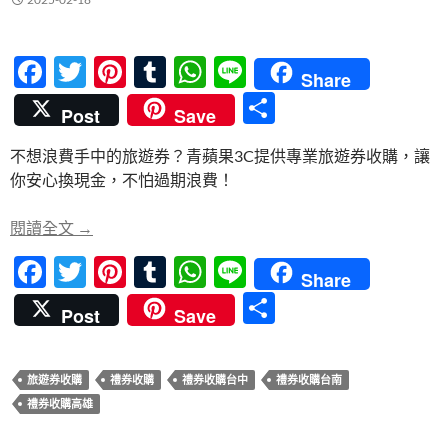
F
T
Pi
T
W
Li
Share
ac
w
nt
u
h
n
分
Post
Save
e
itt
er
m
at
e
享
不想浪費手中的旅遊券？青蘋果3C提供專業旅遊券收購，讓
b
er
es
bl
s
你安心換現金，不怕過期浪費！
o
t
r
A
o
p
禮券旅遊券收購怎麼做？青蘋果3C詳細流程教學
閱讀全文
→
k
p
F
T
Pi
T
W
Li
Share
ac
w
nt
u
h
n
分
Post
Save
e
itt
er
m
at
e
享
b
er
es
bl
s
旅遊券收購
禮券收購
禮券收購台中
禮券收購台南
o
t
r
A
禮券收購高雄
o
p