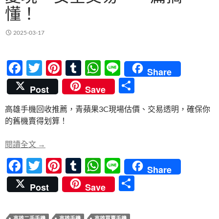
懂！
2025-03-17
F
T
Pi
T
W
Li
Share
ac
w
nt
u
h
n
分
Post
Save
e
itt
er
m
at
e
享
高雄手機回收推薦，青蘋果3C現場估價、交易透明，確保你
b
er
es
bl
s
的舊機賣得划算！
o
t
r
A
o
p
高雄手機回收懶人包：快速變現、安全交易，一篇搞
閱讀全文
→
k
p
F
T
Pi
T
W
Li
Share
ac
w
nt
u
h
n
分
Post
Save
e
itt
er
m
at
e
享
b
er
es
bl
s
高雄二手手機
高雄手機
高雄買賣手機