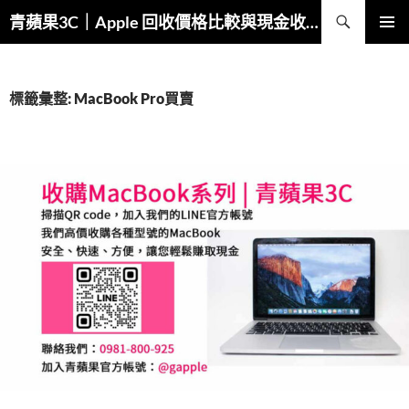
跳
搜
青蘋果3C｜Apple 回收價格比較與現金收購
至
尋
主
主要選單
要
內
標籤彙整: MacBook Pro買賣
容