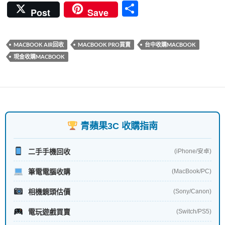
ac
w
nt
u
h
n
分
Post
Save
e
itt
er
m
at
e
享
b
er
es
bl
s
MACBOOK AIR回收
MACBOOK PRO買賣
台中收購MACBOOK
o
t
r
A
現金收購MACBOOK
o
p
k
p
青蘋果3C 收購指南
二手手機回收
(iPhone/安卓)
筆電電腦收購
(MacBook/PC)
相機鏡頭估價
(Sony/Canon)
電玩遊戲買賣
(Switch/PS5)