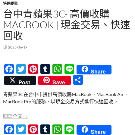
快速變現
台中青蘋果3C- 高價收購
MACBOOK | 現金交易、快速
回收
2023-06-19
F
T
Pi
T
W
Li
Share
ac
w
nt
u
h
n
分
Post
Save
e
itt
er
m
at
e
享
青蘋果3C在台中市提供高價收購MacBook、MacBook Air、
b
er
es
bl
s
MacBook Pro的服務，以現金交易方式進行快速回收。
o
t
r
A
o
p
台中青蘋果3C- 高價收購MacBook | 現金交易、快速
閱讀全文
→
k
p
F
T
Pi
T
W
Li
Share