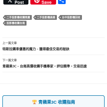
分
Post
Save
e
itt
er
m
at
e
享
b
er
es
bl
s
二手投影機收購推薦
二手投影機高雄
台中投影機回收
o
t
r
A
投影機收購台南
o
p
k
p
文
上一篇文章
章
特斯拉購車優惠的魔力 – 獲得最佳交易的秘訣
導
下一篇文章
覽
青蘋果3C – 台南高價收購手機專家，評估精準，交易迅速
青蘋果3C 收購指南