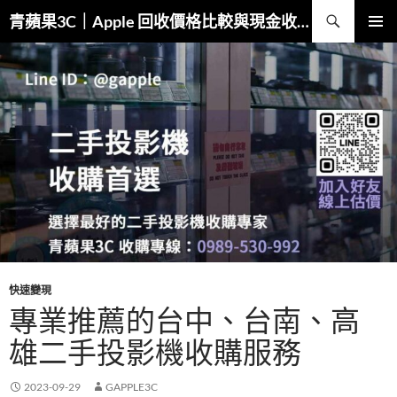
跳
搜
青蘋果3C｜Apple 回收價格比較與現金收購
至
尋
主
主要選單
要
內
容
快速變現
專業推薦的台中、台南、高
雄二手投影機收購服務
2023-09-29
GAPPLE3C