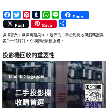
F
T
Pi
T
W
Li
Share
ac
w
nt
u
h
n
分
Post
Save
e
itt
er
m
at
e
享
選擇專業，選擇青蘋果3C。我們的二手投影機收購服務獲得
b
er
es
bl
s
客戶一致好評，立即體驗最佳服務。
o
t
r
A
o
p
投影機回收的重要性
k
p