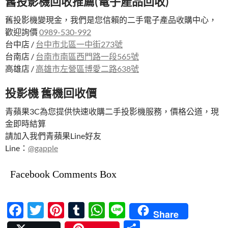
舊投影機回收推薦(電子產品回收)
舊投影機變現金，我們是您信賴的二手電子產品收購中心，
歡迎詢價
0989-530-992
台中店 /
台中市北區一中街273號
台南店 /
台南市南區西門路一段565號
高雄店 /
高雄市左營區博愛二路638號
投影機 舊機回收價
青蘋果3C為您提供快速收購二手投影機服務，價格公道，現
金即時結算
請加入我們青蘋果Line好友
Line：
@gapple
Facebook Comments Box
F
T
Pi
T
W
Li
Share
ac
w
nt
u
h
n